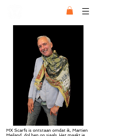
SCARFS
OVER MX SCARFS
MX Scarfs is ontstaan omdat ik, Martien
Meiland, dol ben op sjaals. Het maakt je