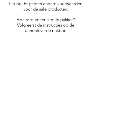
Let op: Er gelden andere voorwaarden
voor de sale producten.
Hoe retourneer ik mijn pakket?
Volg eerst de instructies op de
aangeleverde pakbon
1. Zorg ervoor dat de bestaande sticker
niet meer op het pakket zit.
2. Zorg dat wij kunnen zien wie de
afzender is van het pakket. Voeg jouw
pakbon toe.
3. Plak een A4 met ons retour adres op
het pakket. (retour adres: Walserij 13F
2211SJ Noordwijkerhout)
4. Breng je retourpakket naar
bijvoorbeeld een POST NL punt en reken
het retourpakket af. Een bezorgdienst
inhuren kost in Nederland ongeveer €5,50
per pakket.
5. LET OP: Wij kunnen niet
verantwoordelijk gesteld worden als een
retourpakket niet bezorgd is bij ons of het